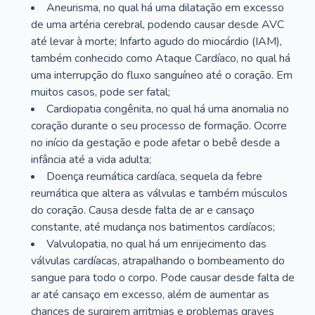
Aneurisma, no qual há uma dilatação em excesso
de uma artéria cerebral, podendo causar desde AVC
até levar à morte; Infarto agudo do miocárdio (IAM),
também conhecido como Ataque Cardíaco, no qual há
uma interrupção do fluxo sanguíneo até o coração. Em
muitos casos, pode ser fatal;
Cardiopatia congênita, no qual há uma anomalia no
coração durante o seu processo de formação. Ocorre
no início da gestação e pode afetar o bebê desde a
infância até a vida adulta;
Doença reumática cardíaca, sequela da febre
reumática que altera as válvulas e também músculos
do coração. Causa desde falta de ar e cansaço
constante, até mudança nos batimentos cardíacos;
Valvulopatia, no qual há um enrijecimento das
válvulas cardíacas, atrapalhando o bombeamento do
sangue para todo o corpo. Pode causar desde falta de
ar até cansaço em excesso, além de aumentar as
chances de surgirem arritmias e problemas graves