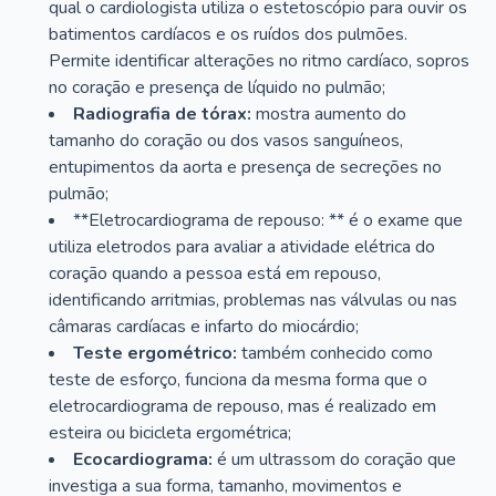
qual o cardiologista utiliza o estetoscópio para ouvir os
batimentos cardíacos e os ruídos dos pulmões.
Permite identificar alterações no ritmo cardíaco, sopros
no coração e presença de líquido no pulmão;
Radiografia de tórax:
mostra aumento do
tamanho do coração ou dos vasos sanguíneos,
entupimentos da aorta e presença de secreções no
pulmão;
**Eletrocardiograma de repouso: ** é o exame que
utiliza eletrodos para avaliar a atividade elétrica do
coração quando a pessoa está em repouso,
identificando arritmias, problemas nas válvulas ou nas
câmaras cardíacas e infarto do miocárdio;
Teste ergométrico:
também conhecido como
teste de esforço, funciona da mesma forma que o
eletrocardiograma de repouso, mas é realizado em
esteira ou bicicleta ergométrica;
Ecocardiograma:
é um ultrassom do coração que
investiga a sua forma, tamanho, movimentos e