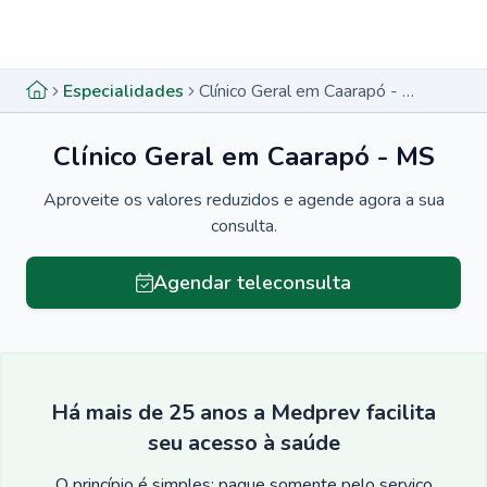
Menu lateral
Menu lateral
Especialidades
Clínico Geral em Caarapó - MS
Clínico Geral em Caarapó - MS
Aproveite os valores reduzidos e agende agora a sua
consulta.
Agendar teleconsulta
Há mais de 25 anos a Medprev facilita
seu acesso à saúde
O princípio é simples: pague somente pelo serviço