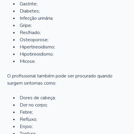
Gastrite;
Diabetes;
Infecção urinária;
Gripe;
Resfriado;
Osteoporose;
Hipertireoidismo;
Hipotireoidismo;
Micose.
O profissional também pode ser procurado quando
surgem sintomas como:
Dores de cabeça;
Dor no corpo;
Febre;
Refluxo;
Enjoo;
Tontura;