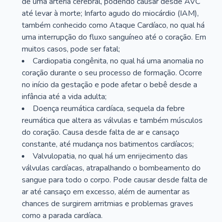
de uma artéria cerebral, podendo causar desde AVC
até levar à morte; Infarto agudo do miocárdio (IAM),
também conhecido como Ataque Cardíaco, no qual há
uma interrupção do fluxo sanguíneo até o coração. Em
muitos casos, pode ser fatal;
Cardiopatia congênita, no qual há uma anomalia no
coração durante o seu processo de formação. Ocorre
no início da gestação e pode afetar o bebê desde a
infância até a vida adulta;
Doença reumática cardíaca, sequela da febre
reumática que altera as válvulas e também músculos
do coração. Causa desde falta de ar e cansaço
constante, até mudança nos batimentos cardíacos;
Valvulopatia, no qual há um enrijecimento das
válvulas cardíacas, atrapalhando o bombeamento do
sangue para todo o corpo. Pode causar desde falta de
ar até cansaço em excesso, além de aumentar as
chances de surgirem arritmias e problemas graves
como a parada cardíaca.