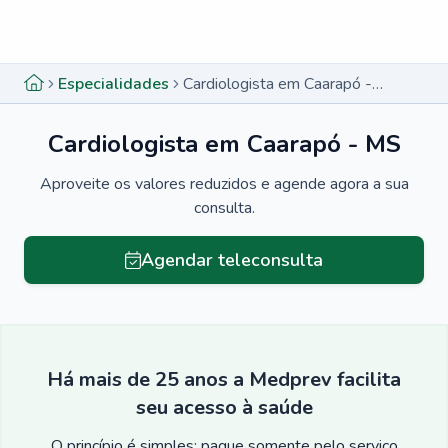
Menu lateral
Menu lateral
Especialidades
Cardiologista em Caarapó - MS
Cardiologista em Caarapó - MS
Aproveite os valores reduzidos e agende agora a sua
consulta.
Agendar teleconsulta
Há mais de 25 anos a Medprev facilita
seu acesso à saúde
O princípio é simples: pague somente pelo serviço