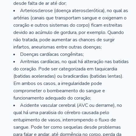
desde falta de ar até dor;
Arteriosclerose (doença aterosclerótica), no qual as
artérias (canais que transportam sangue e oxigenam o
coração e outros sistemas do corpo) ficam estreitas
devido ao acúmulo de gordura, por exemplo. Quando
não tratada, pode aumentar as chances de surgir
infartos, aneurismas entre outras doenças;
Doenças cardíacas congênitas;
Arritmias cardíacas, no qual há alteração nas batidas
do coração. Pode ser categorizada em taquicardia
(batidas aceleradas) ou bradicardias (batidas lentas).
Em ambos os casos, a irregularidade pode
comprometer o bombeamento do sangue e
funcionamento adequado do coração;
Acidente vascular cerebral (AVC ou derrame), no
qual há uma paralisia do cérebro causada pelo
entupimento de vasos, interrompendo o fluxo de
sangue. Pode ter como sequelas desde problemas
para falar e andar, até dormência no corpo, perda da