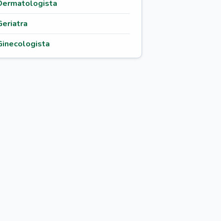
Dermatologista
Geriatra
Ginecologista