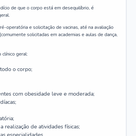
ício de que o corpo está em desequilíbrio, é
eral.
é-operatória e solicitação de vacinas, até na avaliação
as (comumente solicitadas em academias e aulas de dança,
clínico geral:
todo o corpo;
ntes com obesidade leve e moderada;
díacas;
tória;
 realização de atividades físicas;
s especialidades.