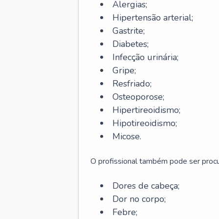
Alergias;
Hipertensão arterial;
Gastrite;
Diabetes;
Infecção urinária;
Gripe;
Resfriado;
Osteoporose;
Hipertireoidismo;
Hipotireoidismo;
Micose.
O profissional também pode ser pro
Dores de cabeça;
Dor no corpo;
Febre;