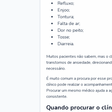
Refluxo;
Enjoo;
Tontura;
Falta de ar;
Dor no peito;
Tosse;
Diarreia.
Muitos pacientes não sabem, mas o cl
transtornos de ansiedade, direcionand
necessário.
É muito comum a procura por esse pr
clínico pode realizar o acompanhament
Procurar um mesmo médico ajuda a agil
consistente.
Quando procurar o clín