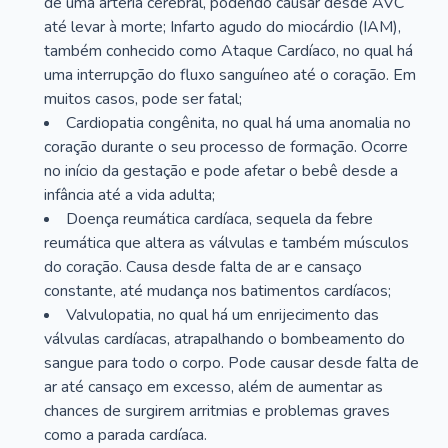
de uma artéria cerebral, podendo causar desde AVC
até levar à morte; Infarto agudo do miocárdio (IAM),
também conhecido como Ataque Cardíaco, no qual há
uma interrupção do fluxo sanguíneo até o coração. Em
muitos casos, pode ser fatal;
Cardiopatia congênita, no qual há uma anomalia no
coração durante o seu processo de formação. Ocorre
no início da gestação e pode afetar o bebê desde a
infância até a vida adulta;
Doença reumática cardíaca, sequela da febre
reumática que altera as válvulas e também músculos
do coração. Causa desde falta de ar e cansaço
constante, até mudança nos batimentos cardíacos;
Valvulopatia, no qual há um enrijecimento das
válvulas cardíacas, atrapalhando o bombeamento do
sangue para todo o corpo. Pode causar desde falta de
ar até cansaço em excesso, além de aumentar as
chances de surgirem arritmias e problemas graves
como a parada cardíaca.