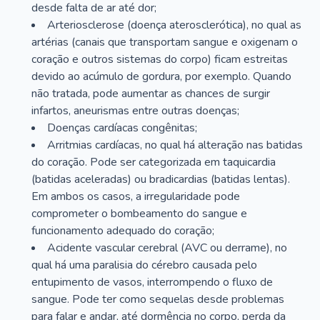
desde falta de ar até dor;
Arteriosclerose (doença aterosclerótica), no qual as
artérias (canais que transportam sangue e oxigenam o
coração e outros sistemas do corpo) ficam estreitas
devido ao acúmulo de gordura, por exemplo. Quando
não tratada, pode aumentar as chances de surgir
infartos, aneurismas entre outras doenças;
Doenças cardíacas congênitas;
Arritmias cardíacas, no qual há alteração nas batidas
do coração. Pode ser categorizada em taquicardia
(batidas aceleradas) ou bradicardias (batidas lentas).
Em ambos os casos, a irregularidade pode
comprometer o bombeamento do sangue e
funcionamento adequado do coração;
Acidente vascular cerebral (AVC ou derrame), no
qual há uma paralisia do cérebro causada pelo
entupimento de vasos, interrompendo o fluxo de
sangue. Pode ter como sequelas desde problemas
para falar e andar, até dormência no corpo, perda da