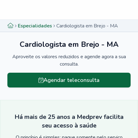
Menu lateral
Menu lateral
Especialidades
Cardiologista em Brejo - MA
Cardiologista em Brejo - MA
Aproveite os valores reduzidos e agende agora a sua
consulta.
Agendar teleconsulta
Há mais de 25 anos a Medprev facilita
seu acesso à saúde
O princípio é simples: pague somente pelo serviço