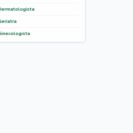
Dermatologista
Geriatra
Ginecologista