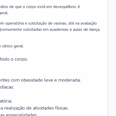
ício de que o corpo está em desequilíbrio, é
eral.
é-operatória e solicitação de vacinas, até na avaliação
as (comumente solicitadas em academias e aulas de dança,
clínico geral:
todo o corpo;
ntes com obesidade leve e moderada;
díacas;
tória;
 realização de atividades físicas;
s especialidades.