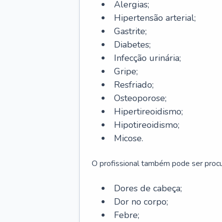
Alergias;
Hipertensão arterial;
Gastrite;
Diabetes;
Infecção urinária;
Gripe;
Resfriado;
Osteoporose;
Hipertireoidismo;
Hipotireoidismo;
Micose.
O profissional também pode ser pro
Dores de cabeça;
Dor no corpo;
Febre;