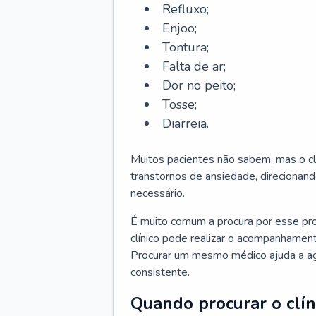
Refluxo;
Enjoo;
Tontura;
Falta de ar;
Dor no peito;
Tosse;
Diarreia.
Muitos pacientes não sabem, mas o cl
transtornos de ansiedade, direcionand
necessário.
É muito comum a procura por esse pr
clínico pode realizar o acompanhament
Procurar um mesmo médico ajuda a agil
consistente.
Quando procurar o clín