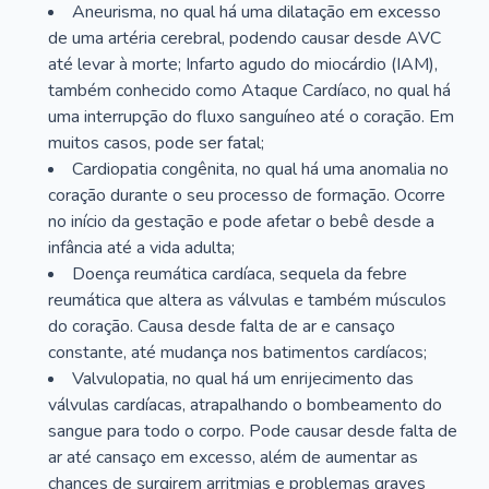
Aneurisma, no qual há uma dilatação em excesso
de uma artéria cerebral, podendo causar desde AVC
até levar à morte; Infarto agudo do miocárdio (IAM),
também conhecido como Ataque Cardíaco, no qual há
uma interrupção do fluxo sanguíneo até o coração. Em
muitos casos, pode ser fatal;
Cardiopatia congênita, no qual há uma anomalia no
coração durante o seu processo de formação. Ocorre
no início da gestação e pode afetar o bebê desde a
infância até a vida adulta;
Doença reumática cardíaca, sequela da febre
reumática que altera as válvulas e também músculos
do coração. Causa desde falta de ar e cansaço
constante, até mudança nos batimentos cardíacos;
Valvulopatia, no qual há um enrijecimento das
válvulas cardíacas, atrapalhando o bombeamento do
sangue para todo o corpo. Pode causar desde falta de
ar até cansaço em excesso, além de aumentar as
chances de surgirem arritmias e problemas graves