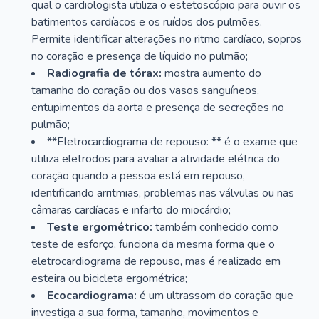
qual o cardiologista utiliza o estetoscópio para ouvir os
batimentos cardíacos e os ruídos dos pulmões.
Permite identificar alterações no ritmo cardíaco, sopros
no coração e presença de líquido no pulmão;
Radiografia de tórax:
mostra aumento do
tamanho do coração ou dos vasos sanguíneos,
entupimentos da aorta e presença de secreções no
pulmão;
**Eletrocardiograma de repouso: ** é o exame que
utiliza eletrodos para avaliar a atividade elétrica do
coração quando a pessoa está em repouso,
identificando arritmias, problemas nas válvulas ou nas
câmaras cardíacas e infarto do miocárdio;
Teste ergométrico:
também conhecido como
teste de esforço, funciona da mesma forma que o
eletrocardiograma de repouso, mas é realizado em
esteira ou bicicleta ergométrica;
Ecocardiograma:
é um ultrassom do coração que
investiga a sua forma, tamanho, movimentos e