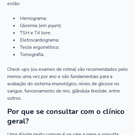
estão:
Hemograma;
Glicemia (em jejum);
TSH e T4 livre;
Eletrocardiograma;
Teste ergométrico;
Tomografia.
Check-ups (ou exames de rotina) são recomendados pelo
menos uma vez por ano e são fundamentais para a
avaliação do sistema imunológico, níveis de glicose no
sangue, funcionamento de rins, glândula tireóide, entre
outros.
Por que se consultar com o clínico
geral?
Uma dúvida muito comum é se vale a pena a consulta