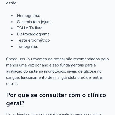
estão:
Hemograma;
Glicemia (em jejum);
TSH e T4 livre;
Eletrocardiograma;
Teste ergométrico;
Tomografia.
Check-ups (ou exames de rotina) são recomendados pelo
menos uma vez por ano e são fundamentais para a
avaliação do sistema imunológico, níveis de glicose no
sangue, funcionamento de rins, glândula tireóide, entre
outros.
Por que se consultar com o clínico
geral?
Uma dúvida muito comum é se vale a pena a consulta