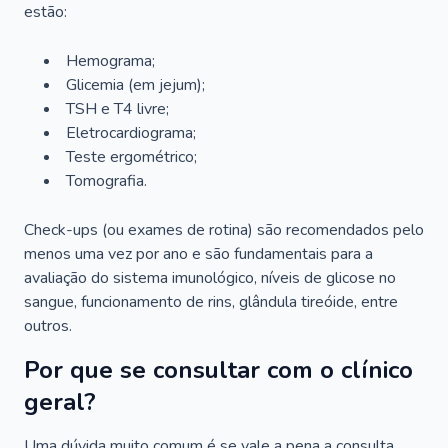
estão:
Hemograma;
Glicemia (em jejum);
TSH e T4 livre;
Eletrocardiograma;
Teste ergométrico;
Tomografia.
Check-ups (ou exames de rotina) são recomendados pelo
menos uma vez por ano e são fundamentais para a
avaliação do sistema imunológico, níveis de glicose no
sangue, funcionamento de rins, glândula tireóide, entre
outros.
Por que se consultar com o clínico
geral?
Uma dúvida muito comum é se vale a pena a consulta