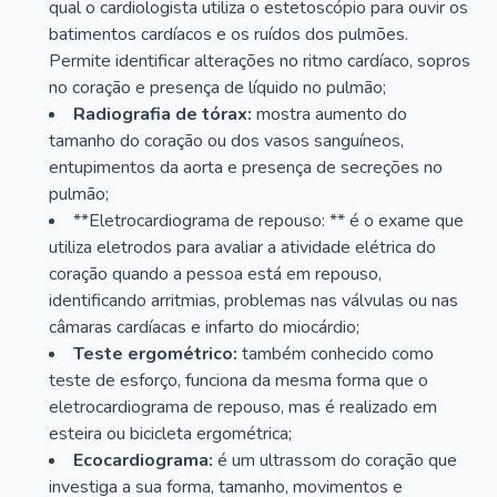
qual o cardiologista utiliza o estetoscópio para ouvir os
batimentos cardíacos e os ruídos dos pulmões.
Permite identificar alterações no ritmo cardíaco, sopros
no coração e presença de líquido no pulmão;
Radiografia de tórax:
mostra aumento do
tamanho do coração ou dos vasos sanguíneos,
entupimentos da aorta e presença de secreções no
pulmão;
**Eletrocardiograma de repouso: ** é o exame que
utiliza eletrodos para avaliar a atividade elétrica do
coração quando a pessoa está em repouso,
identificando arritmias, problemas nas válvulas ou nas
câmaras cardíacas e infarto do miocárdio;
Teste ergométrico:
também conhecido como
teste de esforço, funciona da mesma forma que o
eletrocardiograma de repouso, mas é realizado em
esteira ou bicicleta ergométrica;
Ecocardiograma:
é um ultrassom do coração que
investiga a sua forma, tamanho, movimentos e