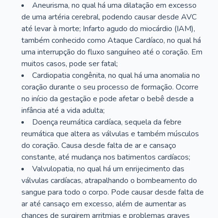
Aneurisma, no qual há uma dilatação em excesso
de uma artéria cerebral, podendo causar desde AVC
até levar à morte; Infarto agudo do miocárdio (IAM),
também conhecido como Ataque Cardíaco, no qual há
uma interrupção do fluxo sanguíneo até o coração. Em
muitos casos, pode ser fatal;
Cardiopatia congênita, no qual há uma anomalia no
coração durante o seu processo de formação. Ocorre
no início da gestação e pode afetar o bebê desde a
infância até a vida adulta;
Doença reumática cardíaca, sequela da febre
reumática que altera as válvulas e também músculos
do coração. Causa desde falta de ar e cansaço
constante, até mudança nos batimentos cardíacos;
Valvulopatia, no qual há um enrijecimento das
válvulas cardíacas, atrapalhando o bombeamento do
sangue para todo o corpo. Pode causar desde falta de
ar até cansaço em excesso, além de aumentar as
chances de surgirem arritmias e problemas graves