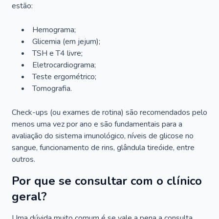
estão:
Hemograma;
Glicemia (em jejum);
TSH e T4 livre;
Eletrocardiograma;
Teste ergométrico;
Tomografia.
Check-ups (ou exames de rotina) são recomendados pelo
menos uma vez por ano e são fundamentais para a
avaliação do sistema imunológico, níveis de glicose no
sangue, funcionamento de rins, glândula tireóide, entre
outros.
Por que se consultar com o clínico
geral?
Uma dúvida muito comum é se vale a pena a consulta