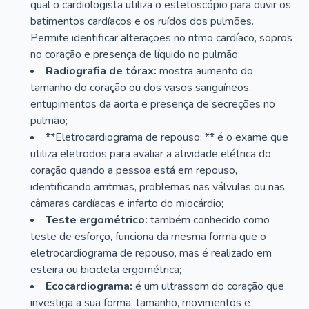
qual o cardiologista utiliza o estetoscópio para ouvir os
batimentos cardíacos e os ruídos dos pulmões.
Permite identificar alterações no ritmo cardíaco, sopros
no coração e presença de líquido no pulmão;
Radiografia de tórax:
mostra aumento do
tamanho do coração ou dos vasos sanguíneos,
entupimentos da aorta e presença de secreções no
pulmão;
**Eletrocardiograma de repouso: ** é o exame que
utiliza eletrodos para avaliar a atividade elétrica do
coração quando a pessoa está em repouso,
identificando arritmias, problemas nas válvulas ou nas
câmaras cardíacas e infarto do miocárdio;
Teste ergométrico:
também conhecido como
teste de esforço, funciona da mesma forma que o
eletrocardiograma de repouso, mas é realizado em
esteira ou bicicleta ergométrica;
Ecocardiograma:
é um ultrassom do coração que
investiga a sua forma, tamanho, movimentos e