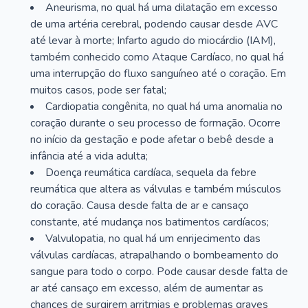
Aneurisma, no qual há uma dilatação em excesso
de uma artéria cerebral, podendo causar desde AVC
até levar à morte; Infarto agudo do miocárdio (IAM),
também conhecido como Ataque Cardíaco, no qual há
uma interrupção do fluxo sanguíneo até o coração. Em
muitos casos, pode ser fatal;
Cardiopatia congênita, no qual há uma anomalia no
coração durante o seu processo de formação. Ocorre
no início da gestação e pode afetar o bebê desde a
infância até a vida adulta;
Doença reumática cardíaca, sequela da febre
reumática que altera as válvulas e também músculos
do coração. Causa desde falta de ar e cansaço
constante, até mudança nos batimentos cardíacos;
Valvulopatia, no qual há um enrijecimento das
válvulas cardíacas, atrapalhando o bombeamento do
sangue para todo o corpo. Pode causar desde falta de
ar até cansaço em excesso, além de aumentar as
chances de surgirem arritmias e problemas graves