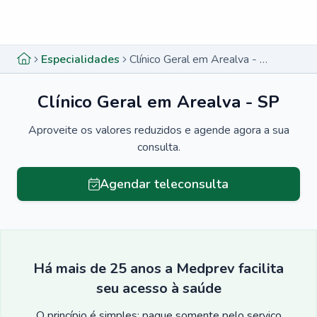
Menu lateral
Menu lateral
Especialidades
Clínico Geral em Arealva - SP
Clínico Geral em Arealva - SP
Aproveite os valores reduzidos e agende agora a sua
consulta.
Agendar teleconsulta
Há mais de 25 anos a Medprev facilita
seu acesso à saúde
O princípio é simples: pague somente pelo serviço