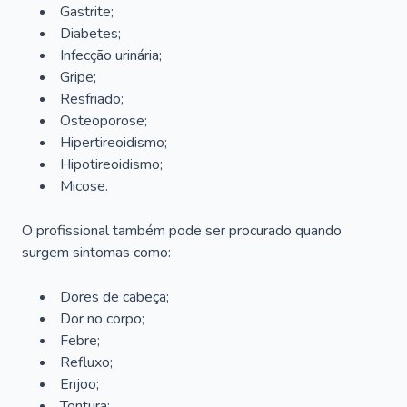
Gastrite;
Diabetes;
Infecção urinária;
Gripe;
Resfriado;
Osteoporose;
Hipertireoidismo;
Hipotireoidismo;
Micose.
O profissional também pode ser procurado quando
surgem sintomas como:
Dores de cabeça;
Dor no corpo;
Febre;
Refluxo;
Enjoo;
Tontura;