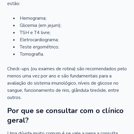
estão:
Hemograma;
Glicemia (em jejum);
TSH e T4 livre;
Eletrocardiograma;
Teste ergométrico;
Tomografia.
Check-ups (ou exames de rotina) são recomendados pelo
menos uma vez por ano e são fundamentais para a
avaliação do sistema imunológico, níveis de glicose no
sangue, funcionamento de rins, glândula tireóide, entre
outros.
Por que se consultar com o clínico
geral?
Uma dúvida muito comum é se vale a pena a consulta