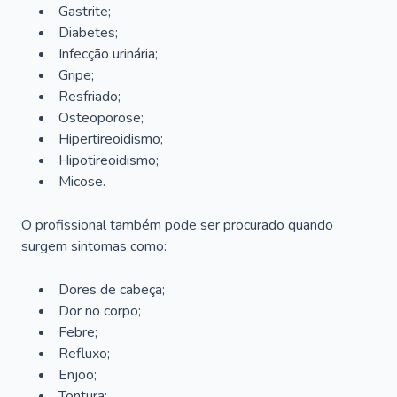
Gastrite;
Diabetes;
Infecção urinária;
Gripe;
Resfriado;
Osteoporose;
Hipertireoidismo;
Hipotireoidismo;
Micose.
O profissional também pode ser procurado quando
surgem sintomas como:
Dores de cabeça;
Dor no corpo;
Febre;
Refluxo;
Enjoo;
Tontura;