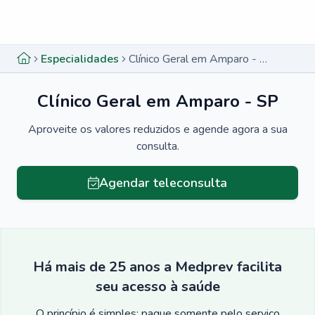
Menu lateral
Menu lateral
Especialidades
Clínico Geral em Amparo - SP
Clínico Geral em Amparo - SP
Aproveite os valores reduzidos e agende agora a sua
consulta.
Agendar teleconsulta
Há mais de 25 anos a Medprev facilita
seu acesso à saúde
O princípio é simples: pague somente pelo serviço