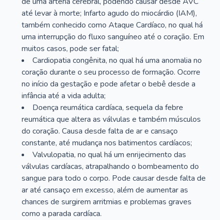
de uma artéria cerebral, podendo causar desde AVC
até levar à morte; Infarto agudo do miocárdio (IAM),
também conhecido como Ataque Cardíaco, no qual há
uma interrupção do fluxo sanguíneo até o coração. Em
muitos casos, pode ser fatal;
Cardiopatia congênita, no qual há uma anomalia no
coração durante o seu processo de formação. Ocorre
no início da gestação e pode afetar o bebê desde a
infância até a vida adulta;
Doença reumática cardíaca, sequela da febre
reumática que altera as válvulas e também músculos
do coração. Causa desde falta de ar e cansaço
constante, até mudança nos batimentos cardíacos;
Valvulopatia, no qual há um enrijecimento das
válvulas cardíacas, atrapalhando o bombeamento do
sangue para todo o corpo. Pode causar desde falta de
ar até cansaço em excesso, além de aumentar as
chances de surgirem arritmias e problemas graves
como a parada cardíaca.