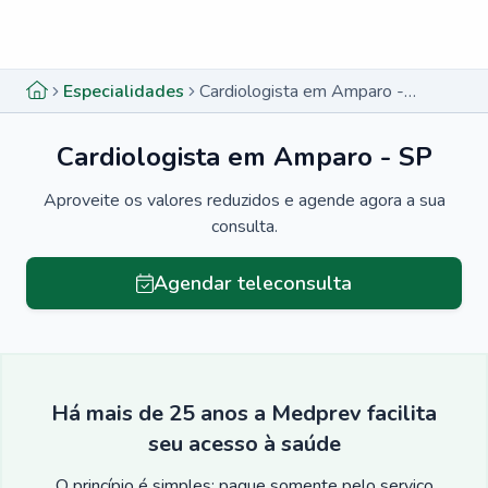
Menu lateral
Menu lateral
Especialidades
Cardiologista em Amparo - SP
Cardiologista em Amparo - SP
Aproveite os valores reduzidos e agende agora a sua
consulta.
Agendar teleconsulta
Há mais de 25 anos a Medprev facilita
seu acesso à saúde
O princípio é simples: pague somente pelo serviço