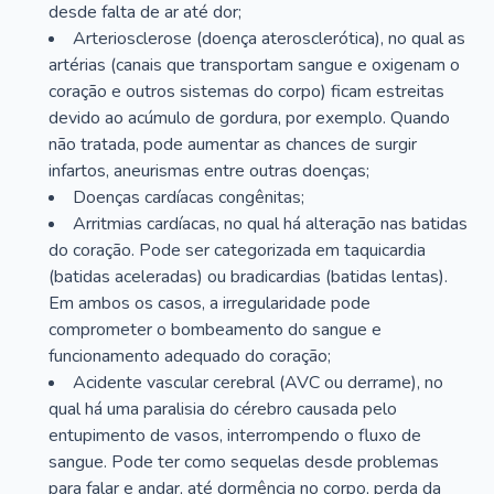
desde falta de ar até dor;
Arteriosclerose (doença aterosclerótica), no qual as
artérias (canais que transportam sangue e oxigenam o
coração e outros sistemas do corpo) ficam estreitas
devido ao acúmulo de gordura, por exemplo. Quando
não tratada, pode aumentar as chances de surgir
infartos, aneurismas entre outras doenças;
Doenças cardíacas congênitas;
Arritmias cardíacas, no qual há alteração nas batidas
do coração. Pode ser categorizada em taquicardia
(batidas aceleradas) ou bradicardias (batidas lentas).
Em ambos os casos, a irregularidade pode
comprometer o bombeamento do sangue e
funcionamento adequado do coração;
Acidente vascular cerebral (AVC ou derrame), no
qual há uma paralisia do cérebro causada pelo
entupimento de vasos, interrompendo o fluxo de
sangue. Pode ter como sequelas desde problemas
para falar e andar, até dormência no corpo, perda da