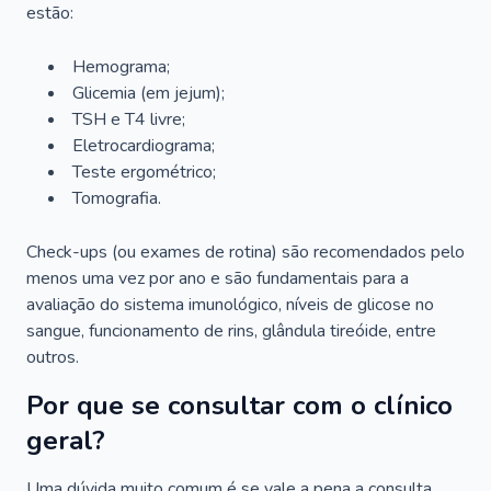
estão:
Hemograma;
Glicemia (em jejum);
TSH e T4 livre;
Eletrocardiograma;
Teste ergométrico;
Tomografia.
Check-ups (ou exames de rotina) são recomendados pelo
menos uma vez por ano e são fundamentais para a
avaliação do sistema imunológico, níveis de glicose no
sangue, funcionamento de rins, glândula tireóide, entre
outros.
Por que se consultar com o clínico
geral?
Uma dúvida muito comum é se vale a pena a consulta