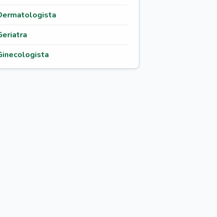
Dermatologista
Geriatra
Ginecologista