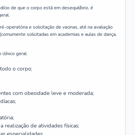
ício de que o corpo está em desequilíbrio, é
eral.
é-operatória e solicitação de vacinas, até na avaliação
as (comumente solicitadas em academias e aulas de dança,
clínico geral:
todo o corpo;
ntes com obesidade leve e moderada;
díacas;
tória;
 realização de atividades físicas;
s especialidades.