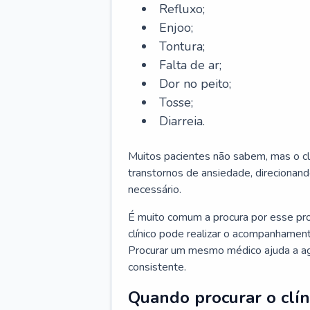
Refluxo;
Enjoo;
Tontura;
Falta de ar;
Dor no peito;
Tosse;
Diarreia.
Muitos pacientes não sabem, mas o cl
transtornos de ansiedade, direcionand
necessário.
É muito comum a procura por esse pr
clínico pode realizar o acompanhament
Procurar um mesmo médico ajuda a agil
consistente.
Quando procurar o clín