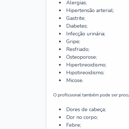
Alergias;
Hipertensão arterial;
Gastrite;
Diabetes;
Infecção urinária;
Gripe;
Resfriado;
Osteoporose;
Hipertireoidismo;
Hipotireoidismo;
Micose.
O profissional também pode ser pro
Dores de cabeça;
Dor no corpo;
Febre;