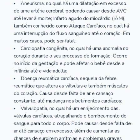
Aneurisma, no qual há uma dilatação em excesso
de uma artéria cerebral, podendo causar desde AVC
até levar à morte; Infarto agudo do miocárdio (IAM),
também conhecido como Ataque Cardíaco, no qual há
uma interrupção do fluxo sanguíneo até o coração. Em
muitos casos, pode ser fatal;
Cardiopatia congênita, no qual há uma anomalia no
coração durante o seu processo de formação. Ocorre
no início da gestação e pode afetar o bebê desde a
infância até a vida adulta;
Doença reumática cardíaca, sequela da febre
reumática que altera as válvulas e também músculos
do coração. Causa desde falta de ar e cansaço
constante, até mudança nos batimentos cardíacos;
Valvulopatia, no qual há um enrijecimento das
válvulas cardíacas, atrapalhando o bombeamento do
sangue para todo o corpo. Pode causar desde falta de
ar até cansaço em excesso, além de aumentar as
chances de surgirem arritmias e problemas graves