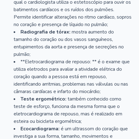
qual o cardiologista utiliza o estetoscópio para ouvir os
batimentos cardíacos e os ruídos dos pulmões.
Permite identificar alterações no ritmo cardíaco, sopros
no coração e presença de líquido no pulmão;
Radiografia de tórax:
mostra aumento do
tamanho do coração ou dos vasos sanguíneos,
entupimentos da aorta e presença de secreções no
pulmão;
**Eletrocardiograma de repouso: ** é o exame que
utiliza eletrodos para avaliar a atividade elétrica do
coração quando a pessoa está em repouso,
identificando arritmias, problemas nas válvulas ou nas
câmaras cardíacas e infarto do miocárdio;
Teste ergométrico:
também conhecido como
teste de esforço, funciona da mesma forma que o
eletrocardiograma de repouso, mas é realizado em
esteira ou bicicleta ergométrica;
Ecocardiograma:
é um ultrassom do coração que
investiga a sua forma, tamanho, movimentos e