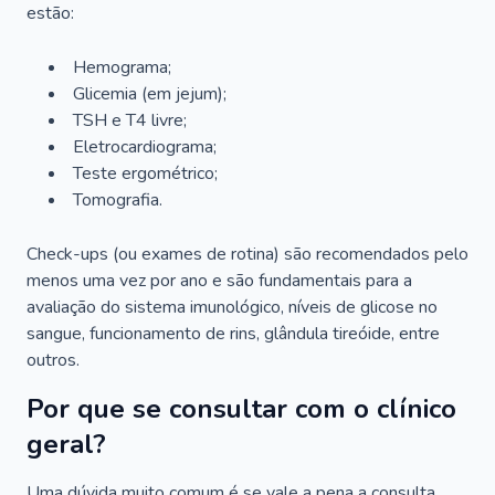
estão:
Hemograma;
Glicemia (em jejum);
TSH e T4 livre;
Eletrocardiograma;
Teste ergométrico;
Tomografia.
Check-ups (ou exames de rotina) são recomendados pelo
menos uma vez por ano e são fundamentais para a
avaliação do sistema imunológico, níveis de glicose no
sangue, funcionamento de rins, glândula tireóide, entre
outros.
Por que se consultar com o clínico
geral?
Uma dúvida muito comum é se vale a pena a consulta