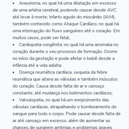
Aneurisma, no qual há uma dilatação em excesso
de uma artéria cerebral, podendo causar desde AVC
até levar à morte; Infarto agudo do miocárdio (IAM),
também conhecido como Ataque Cardíaco, no qual há
uma interrupção do fluxo sanguíneo até o coração. Em
muitos casos, pode ser fatal;
Cardiopatia congênita, no qual há uma anomalia no
coração durante o seu processo de formação. Ocorre
no início da gestação e pode afetar o bebê desde a
infância até a vida adulta;
Doença reumática cardíaca, sequela da febre
reumática que altera as válvulas e também músculos
do coração. Causa desde falta de ar e cansaço
constante, até mudança nos batimentos cardíacos;
Valvulopatia, no qual há um enrijecimento das
válvulas cardíacas, atrapalhando o bombeamento do
sangue para todo o corpo. Pode causar desde falta de
ar até cansaço em excesso, além de aumentar as
chances de surgirem arritmias e problemas graves