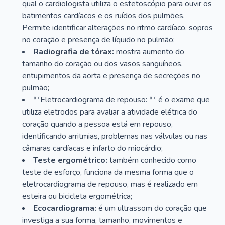
qual o cardiologista utiliza o estetoscópio para ouvir os
batimentos cardíacos e os ruídos dos pulmões.
Permite identificar alterações no ritmo cardíaco, sopros
no coração e presença de líquido no pulmão;
Radiografia de tórax:
mostra aumento do
tamanho do coração ou dos vasos sanguíneos,
entupimentos da aorta e presença de secreções no
pulmão;
**Eletrocardiograma de repouso: ** é o exame que
utiliza eletrodos para avaliar a atividade elétrica do
coração quando a pessoa está em repouso,
identificando arritmias, problemas nas válvulas ou nas
câmaras cardíacas e infarto do miocárdio;
Teste ergométrico:
também conhecido como
teste de esforço, funciona da mesma forma que o
eletrocardiograma de repouso, mas é realizado em
esteira ou bicicleta ergométrica;
Ecocardiograma:
é um ultrassom do coração que
investiga a sua forma, tamanho, movimentos e