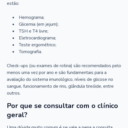
estão:
Hemograma;
Glicemia (em jejum);
TSH e T4 livre;
Eletrocardiograma;
Teste ergométrico;
Tomografia.
Check-ups (ou exames de rotina) são recomendados pelo
menos uma vez por ano e são fundamentais para a
avaliação do sistema imunológico, níveis de glicose no
sangue, funcionamento de rins, glândula tireóide, entre
outros.
Por que se consultar com o clínico
geral?
Uma dúvida muito comum é se vale a pena a consulta