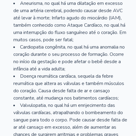
Aneurisma, no qual há uma dilatação em excesso
de uma artéria cerebral, podendo causar desde AVC
até levar à morte; Infarto agudo do miocárdio (IAM),
também conhecido como Ataque Cardíaco, no qual há
uma interrupção do fluxo sanguíneo até o coração. Em
muitos casos, pode ser fatal;
Cardiopatia congênita, no qual há uma anomalia no
coração durante o seu processo de formação. Ocorre
no início da gestação e pode afetar o bebê desde a
infância até a vida adulta;
Doença reumática cardíaca, sequela da febre
reumática que altera as válvulas e também músculos
do coração. Causa desde falta de ar e cansaço
constante, até mudança nos batimentos cardíacos;
Valvulopatia, no qual há um enrijecimento das
válvulas cardíacas, atrapalhando o bombeamento do
sangue para todo o corpo. Pode causar desde falta de
ar até cansaço em excesso, além de aumentar as
chances de surgirem arritmias e problemas graves