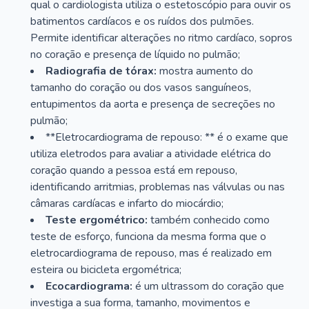
qual o cardiologista utiliza o estetoscópio para ouvir os
batimentos cardíacos e os ruídos dos pulmões.
Permite identificar alterações no ritmo cardíaco, sopros
no coração e presença de líquido no pulmão;
Radiografia de tórax:
mostra aumento do
tamanho do coração ou dos vasos sanguíneos,
entupimentos da aorta e presença de secreções no
pulmão;
**Eletrocardiograma de repouso: ** é o exame que
utiliza eletrodos para avaliar a atividade elétrica do
coração quando a pessoa está em repouso,
identificando arritmias, problemas nas válvulas ou nas
câmaras cardíacas e infarto do miocárdio;
Teste ergométrico:
também conhecido como
teste de esforço, funciona da mesma forma que o
eletrocardiograma de repouso, mas é realizado em
esteira ou bicicleta ergométrica;
Ecocardiograma:
é um ultrassom do coração que
investiga a sua forma, tamanho, movimentos e