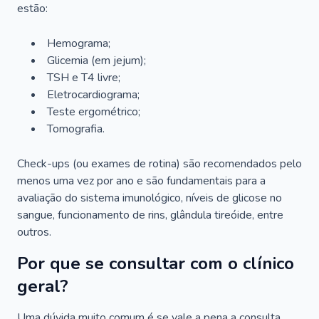
estão:
Hemograma;
Glicemia (em jejum);
TSH e T4 livre;
Eletrocardiograma;
Teste ergométrico;
Tomografia.
Check-ups (ou exames de rotina) são recomendados pelo
menos uma vez por ano e são fundamentais para a
avaliação do sistema imunológico, níveis de glicose no
sangue, funcionamento de rins, glândula tireóide, entre
outros.
Por que se consultar com o clínico
geral?
Uma dúvida muito comum é se vale a pena a consulta