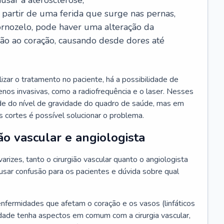
usar a aterosclerose;
a partir de uma ferida que surge nas pernas,
ornozelo, pode haver uma alteração da
ção ao coração, causando desde dores até
zar o tratamento no paciente, há a possibilidade de
 menos invasivas, como a radiofrequência e o laser. Nesses
de do nível de gravidade do quadro de saúde, mas em
 cortes é possível solucionar o problema.
ão vascular e angiologista
rizes, tanto o cirurgião vascular quanto o angiologista
sar confusão para os pacientes e dúvida sobre qual
enfermidades que afetam o coração e os vasos (linfáticos
dade tenha aspectos em comum com a cirurgia vascular,