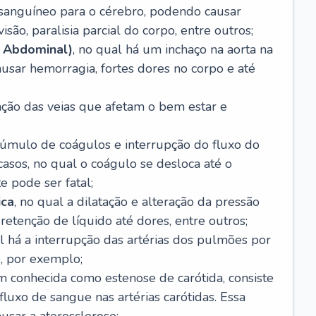
o sanguíneo para o cérebro, podendo causar
são, paralisia parcial do corpo, entre outros;
 Abdominal)
, no qual há um inchaço na aorta na
usar hemorragia, fortes dores no corpo e até
tação das veias que afetam o bem estar e
acúmulo de coágulos e interrupção do fluxo do
casos, no qual o coágulo se desloca até o
e pode ser fatal;
ica
, no qual a dilatação e alteração da pressão
etenção de líquido até dores, entre outros;
al há a interrupção das artérias dos pulmões por
, por exemplo;
m conhecida como estenose de carótida, consiste
luxo de sangue nas artérias carótidas. Essa