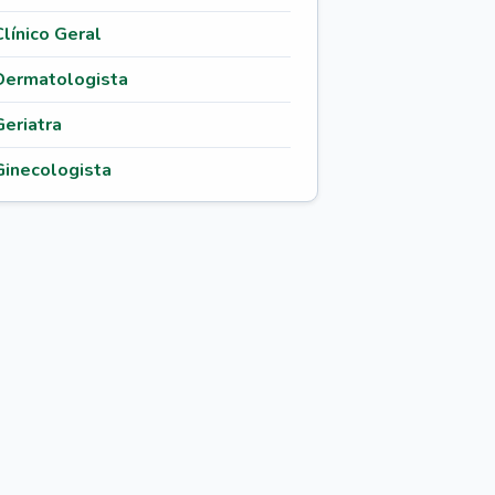
Clínico Geral
Dermatologista
Geriatra
Ginecologista