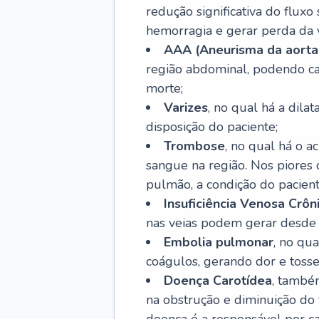
redução significativa do flux
hemorragia e gerar perda da vi
AAA (Aneurisma da aorta
região abdominal, podendo ca
morte;
Varizes
, no qual há a dila
disposição do paciente;
Trombose
, no qual há o 
sangue na região. Nos piores 
pulmão, a condição do pacient
Insuficiência Venosa Crôn
nas veias podem gerar desde r
Embolia pulmonar
, no qu
coágulos, gerando dor e tosse
Doença Carotídea
, també
na obstrução e diminuição do f