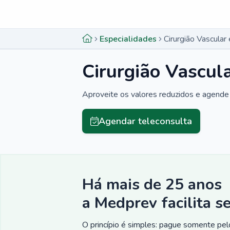
Menu lateral
Menu lateral
Especialidades
Cirurgião Vascula
Cirurgião Vascul
Aproveite os valores reduzidos e agende 
Agendar teleconsulta
Há mais de 25 anos
a Medprev facilita s
O princípio é simples: pague somente pelo