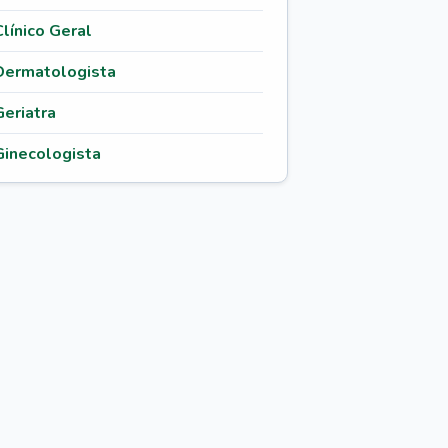
Clínico Geral
Dermatologista
Geriatra
Ginecologista