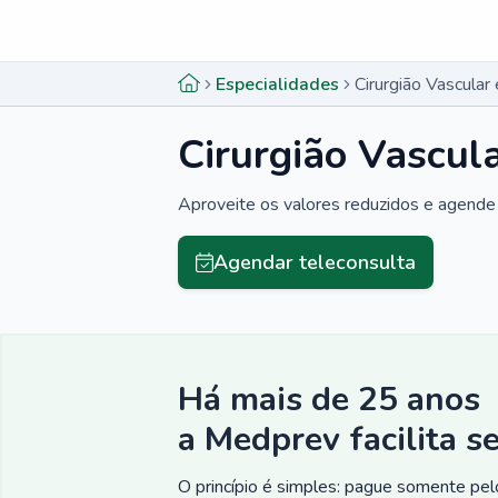
Menu lateral
Menu lateral
Especialidades
Cirurgião Vascular
Cirurgião Vascul
Aproveite os valores reduzidos e agende 
Agendar teleconsulta
Há mais de 25 anos
a Medprev facilita s
O princípio é simples: pague somente pelo