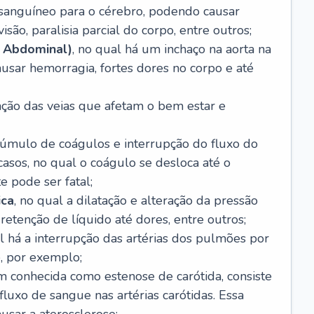
o sanguíneo para o cérebro, podendo causar
são, paralisia parcial do corpo, entre outros;
 Abdominal)
, no qual há um inchaço na aorta na
usar hemorragia, fortes dores no corpo e até
tação das veias que afetam o bem estar e
acúmulo de coágulos e interrupção do fluxo do
casos, no qual o coágulo se desloca até o
e pode ser fatal;
ica
, no qual a dilatação e alteração da pressão
etenção de líquido até dores, entre outros;
al há a interrupção das artérias dos pulmões por
, por exemplo;
m conhecida como estenose de carótida, consiste
luxo de sangue nas artérias carótidas. Essa