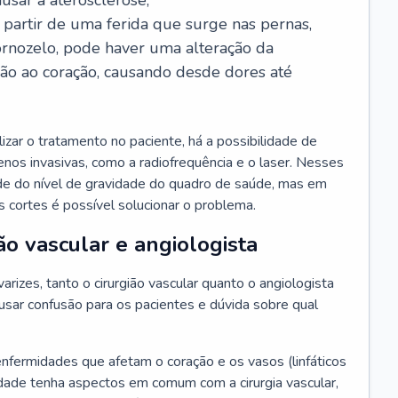
usar a aterosclerose;
a partir de uma ferida que surge nas pernas,
ornozelo, pode haver uma alteração da
ção ao coração, causando desde dores até
zar o tratamento no paciente, há a possibilidade de
 menos invasivas, como a radiofrequência e o laser. Nesses
de do nível de gravidade do quadro de saúde, mas em
 cortes é possível solucionar o problema.
ão vascular e angiologista
rizes, tanto o cirurgião vascular quanto o angiologista
sar confusão para os pacientes e dúvida sobre qual
enfermidades que afetam o coração e os vasos (linfáticos
dade tenha aspectos em comum com a cirurgia vascular,