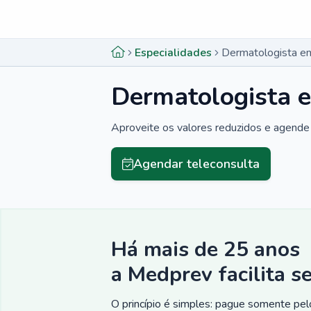
Menu lateral
Menu lateral
Especialidades
Dermatologista em
Dermatologista e
Aproveite os valores reduzidos e agende 
Agendar teleconsulta
Há mais de 25 anos
a Medprev facilita s
O princípio é simples: pague somente pelo