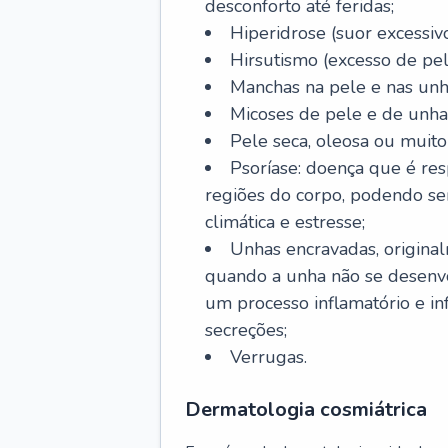
desconforto até feridas;
Hiperidrose (suor excessivo
Hirsutismo (excesso de pel
Manchas na pele e nas unh
Micoses de pele e de unha
Pele seca, oleosa ou muito 
Psoríase: doença que é re
regiões do corpo, podendo se
climática e estresse;
Unhas encravadas, origina
quando a unha não se desenvo
um processo inflamatório e i
secreções;
Verrugas.
Dermatologia cosmiátrica