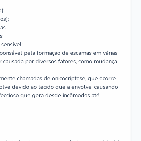
);
os);
as;
s;
sensível;
sponsável pela formação de escamas em várias
r causada por diversos fatores, como mudança
lmente chamadas de onicocriptose, que ocorre
lve devido ao tecido que a envolve, causando
nfeccioso que gera desde incômodos até