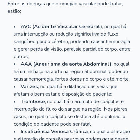
Entre as doenças que o cirurgião vascular pode tratar,
estão:
AVC (Acidente Vascular Cerebral)
, no qual há
uma interrupção ou redução significativa do fluxo
sanguíneo para o cérebro, podendo causar hemorragia
e gerar perda da visão, paralisia parcial do corpo, entre
outros;
AAA (Aneurisma da aorta Abdominal)
, no qual
há um inchaço na aorta na região abdominal, podendo
causar hemorragia, fortes dores no corpo e até morte;
Varizes
, no qual há a dilatação das veias que
afetam o bem estar e disposição do paciente;
Trombose
, no qual há o acúmulo de coágulos e
interrupção do fluxo do sangue na região. Nos piores
casos, no qual o coágulo se desloca até o pulmão, a
condição do paciente pode ser fatal;
Insuficiência Venosa Crônica
, no qual a dilatação
e alteração da pressão nas veias podem gerar desde