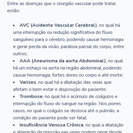
Entre as doenças que o cirurgião vascular pode tratar,
estão:
AVC (Acidente Vascular Cerebral)
, no qual há
uma interrupção ou redução significativa do fluxo
sanguíneo para o cérebro, podendo causar hemorragia
e gerar perda da visão, paralisia parcial do corpo, entre
outros;
AAA (Aneurisma da aorta Abdominal)
, no qual
há um inchaço na aorta na região abdominal, podendo
causar hemorragia, fortes dores no corpo e até morte;
Varizes
, no qual há a dilatação das veias que
afetam o bem estar e disposição do paciente;
Trombose
, no qual há o acúmulo de coágulos e
interrupção do fluxo do sangue na região. Nos piores
casos, no qual o coágulo se desloca até o pulmão, a
condição do paciente pode ser fatal;
Insuficiência Venosa Crônica
, no qual a dilatação
e alteração da pressão nas veias podem gerar desde