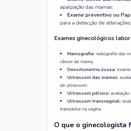
apalpação das mamas;
Exame preventivo ou Papa
para a detecção de alterações
Exames ginecológicos labora
Mamografia:
radiografia das 
câncer de mama;
Densitometria óssea:
exame 
Ultrassom das mamas:
avali
de ultrassom;
Ultrassom pélvico:
avaliação 
Ultrassom transvaginal:
aval
transdutor na vagina.
O que o ginecologista 