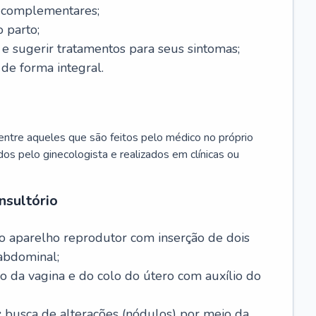
s complementares;
 parto;
sugerir tratamentos para seus sintomas;
de forma integral.
ntre aqueles que são feitos pelo médico no próprio
dos pelo ginecologista e realizados em clínicas ou
nsultório
o aparelho reprodutor com inserção de dois
abdominal;
o da vagina e do colo do útero com auxílio do
:
busca de alterações (nódulos) por meio da