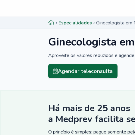
Menu lateral
Menu lateral
Especialidades
Ginecologista em 
Ginecologista em
Aproveite os valores reduzidos e agende 
Agendar teleconsulta
Há mais de 25 anos
a Medprev facilita s
O princípio é simples: pague somente pelo