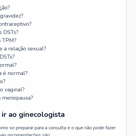
ção?
 gravidez?
ntraceptivo?
s DSTs?
da TPM?
e a relação sexual?
 DSTs?
normal?
a é normal?
do?
o vaginal?
da menopausa?
ir ao ginecologista
mo se preparar para a consulta e o que não pode fazer
cipais recomendações são: