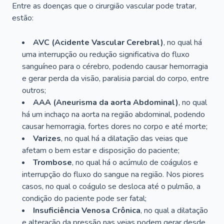
Entre as doenças que o cirurgião vascular pode tratar,
estão:
AVC (Acidente Vascular Cerebral)
, no qual há
uma interrupção ou redução significativa do fluxo
sanguíneo para o cérebro, podendo causar hemorragia
e gerar perda da visão, paralisia parcial do corpo, entre
outros;
AAA (Aneurisma da aorta Abdominal)
, no qual
há um inchaço na aorta na região abdominal, podendo
causar hemorragia, fortes dores no corpo e até morte;
Varizes
, no qual há a dilatação das veias que
afetam o bem estar e disposição do paciente;
Trombose
, no qual há o acúmulo de coágulos e
interrupção do fluxo do sangue na região. Nos piores
casos, no qual o coágulo se desloca até o pulmão, a
condição do paciente pode ser fatal;
Insuficiência Venosa Crônica
, no qual a dilatação
e alteração da pressão nas veias podem gerar desde