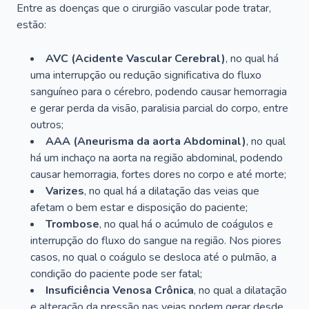
Entre as doenças que o cirurgião vascular pode tratar,
estão:
AVC (Acidente Vascular Cerebral)
, no qual há
uma interrupção ou redução significativa do fluxo
sanguíneo para o cérebro, podendo causar hemorragia
e gerar perda da visão, paralisia parcial do corpo, entre
outros;
AAA (Aneurisma da aorta Abdominal)
, no qual
há um inchaço na aorta na região abdominal, podendo
causar hemorragia, fortes dores no corpo e até morte;
Varizes
, no qual há a dilatação das veias que
afetam o bem estar e disposição do paciente;
Trombose
, no qual há o acúmulo de coágulos e
interrupção do fluxo do sangue na região. Nos piores
casos, no qual o coágulo se desloca até o pulmão, a
condição do paciente pode ser fatal;
Insuficiência Venosa Crônica
, no qual a dilatação
e alteração da pressão nas veias podem gerar desde