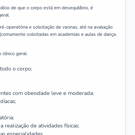
ício de que o corpo está em desequilíbrio, é
eral.
é-operatória e solicitação de vacinas, até na avaliação
as (comumente solicitadas em academias e aulas de dança,
clínico geral:
todo o corpo;
ntes com obesidade leve e moderada;
díacas;
tória;
 realização de atividades físicas;
s especialidades.