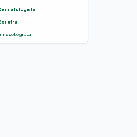
Dermatologista
Geriatra
Ginecologista