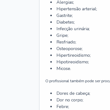
Alergias;
Hipertensão arterial;
Gastrite;
Diabetes;
Infecção urinária;
Gripe;
Resfriado;
Osteoporose;
Hipertireoidismo;
Hipotireoidismo;
Micose.
O profissional também pode ser pro
Dores de cabeça;
Dor no corpo;
Febre;