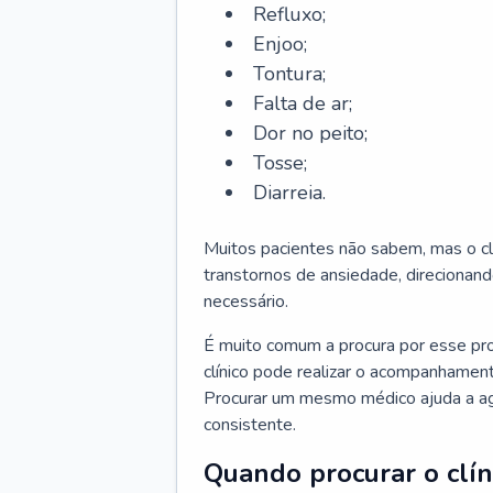
Refluxo;
Enjoo;
Tontura;
Falta de ar;
Dor no peito;
Tosse;
Diarreia.
Muitos pacientes não sabem, mas o cl
transtornos de ansiedade, direcionand
necessário.
É muito comum a procura por esse pr
clínico pode realizar o acompanhament
Procurar um mesmo médico ajuda a agil
consistente.
Quando procurar o clín