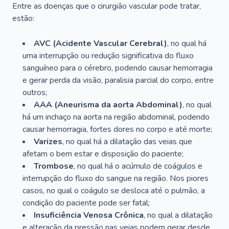
Entre as doenças que o cirurgião vascular pode tratar,
estão:
AVC (Acidente Vascular Cerebral)
, no qual há
uma interrupção ou redução significativa do fluxo
sanguíneo para o cérebro, podendo causar hemorragia
e gerar perda da visão, paralisia parcial do corpo, entre
outros;
AAA (Aneurisma da aorta Abdominal)
, no qual
há um inchaço na aorta na região abdominal, podendo
causar hemorragia, fortes dores no corpo e até morte;
Varizes
, no qual há a dilatação das veias que
afetam o bem estar e disposição do paciente;
Trombose
, no qual há o acúmulo de coágulos e
interrupção do fluxo do sangue na região. Nos piores
casos, no qual o coágulo se desloca até o pulmão, a
condição do paciente pode ser fatal;
Insuficiência Venosa Crônica
, no qual a dilatação
e alteração da pressão nas veias podem gerar desde