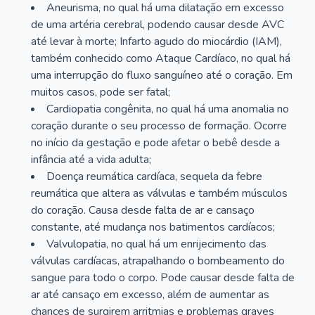
Aneurisma, no qual há uma dilatação em excesso
de uma artéria cerebral, podendo causar desde AVC
até levar à morte; Infarto agudo do miocárdio (IAM),
também conhecido como Ataque Cardíaco, no qual há
uma interrupção do fluxo sanguíneo até o coração. Em
muitos casos, pode ser fatal;
Cardiopatia congênita, no qual há uma anomalia no
coração durante o seu processo de formação. Ocorre
no início da gestação e pode afetar o bebê desde a
infância até a vida adulta;
Doença reumática cardíaca, sequela da febre
reumática que altera as válvulas e também músculos
do coração. Causa desde falta de ar e cansaço
constante, até mudança nos batimentos cardíacos;
Valvulopatia, no qual há um enrijecimento das
válvulas cardíacas, atrapalhando o bombeamento do
sangue para todo o corpo. Pode causar desde falta de
ar até cansaço em excesso, além de aumentar as
chances de surgirem arritmias e problemas graves