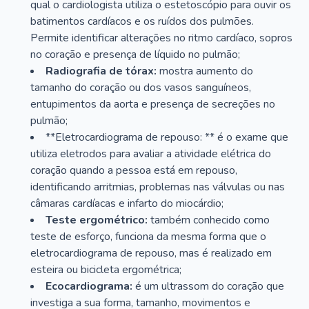
qual o cardiologista utiliza o estetoscópio para ouvir os
batimentos cardíacos e os ruídos dos pulmões.
Permite identificar alterações no ritmo cardíaco, sopros
no coração e presença de líquido no pulmão;
Radiografia de tórax:
mostra aumento do
tamanho do coração ou dos vasos sanguíneos,
entupimentos da aorta e presença de secreções no
pulmão;
**Eletrocardiograma de repouso: ** é o exame que
utiliza eletrodos para avaliar a atividade elétrica do
coração quando a pessoa está em repouso,
identificando arritmias, problemas nas válvulas ou nas
câmaras cardíacas e infarto do miocárdio;
Teste ergométrico:
também conhecido como
teste de esforço, funciona da mesma forma que o
eletrocardiograma de repouso, mas é realizado em
esteira ou bicicleta ergométrica;
Ecocardiograma:
é um ultrassom do coração que
investiga a sua forma, tamanho, movimentos e