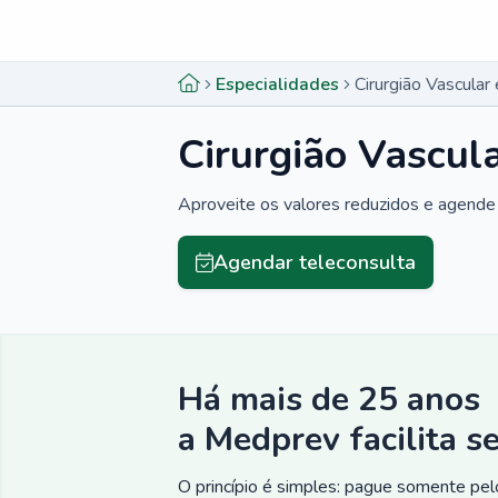
Menu lateral
Menu lateral
Especialidades
Cirurgião Vascular
Cirurgião Vascul
Aproveite os valores reduzidos e agende 
Agendar teleconsulta
Há mais de 25 anos
a Medprev facilita s
O princípio é simples: pague somente pelo