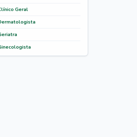
Clínico Geral
Dermatologista
Geriatra
Ginecologista