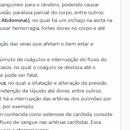
o sanguíneo para o cérebro, podendo causar
são, paralisia parcial do corpo, entre outros;
 Abdominal)
, no qual há um inchaço na aorta na
usar hemorragia, fortes dores no corpo e até
tação das veias que afetam o bem estar e
acúmulo de coágulos e interrupção do fluxo do
casos, no qual o coágulo se desloca até o
e pode ser fatal;
ica
, no qual a dilatação e alteração da pressão
etenção de líquido até dores, entre outros;
al há a interrupção das artérias dos pulmões por
, por exemplo;
m conhecida como estenose de carótida, consiste
luxo de sangue nas artérias carótidas. Essa