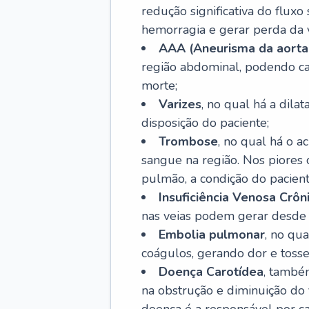
redução significativa do flux
hemorragia e gerar perda da vi
AAA (Aneurisma da aorta
região abdominal, podendo ca
morte;
Varizes
, no qual há a dila
disposição do paciente;
Trombose
, no qual há o 
sangue na região. Nos piores 
pulmão, a condição do pacient
Insuficiência Venosa Crôn
nas veias podem gerar desde r
Embolia pulmonar
, no qu
coágulos, gerando dor e tosse
Doença Carotídea
, també
na obstrução e diminuição do f