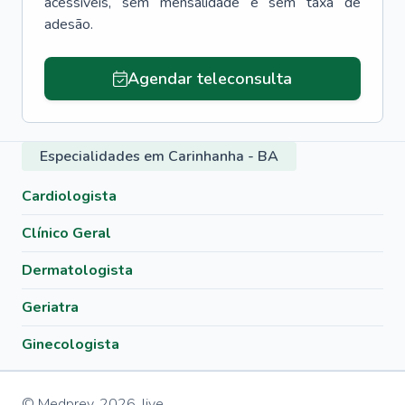
acessíveis, sem mensalidade e sem taxa de
adesão.
Agendar teleconsulta
Especialidades em Carinhanha - BA
Cardiologista
Clínico Geral
Dermatologista
Geriatra
Ginecologista
© Medprev,
2026
,
live