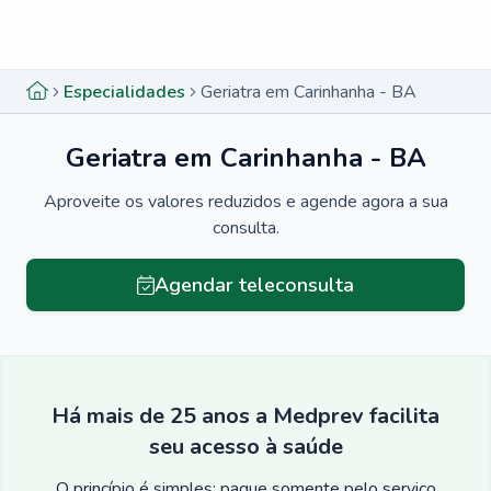
Menu lateral
Menu lateral
Especialidades
Geriatra em Carinhanha - BA
Geriatra em Carinhanha - BA
Aproveite os valores reduzidos e agende agora a sua
consulta.
Agendar teleconsulta
Há mais de 25 anos a Medprev facilita
seu acesso à saúde
O princípio é simples: pague somente pelo serviço