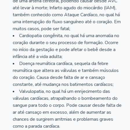
de uma artéria cerebral, podendo causar desde AVC
até levar à morte; Infarto agudo do miocárdio (IAM),
também conhecido como Ataque Cardíaco, no qual há
uma interrupção do fluxo sanguíneo até o coração. Em
muitos casos, pode ser fatal;
Cardiopatia congênita, no qual há uma anomalia no
coração durante o seu processo de formação. Ocorre
no início da gestação e pode afetar o bebê desde a
infância até a vida adulta;
Doença reumática cardíaca, sequela da febre
reumática que altera as válvulas e também músculos
do coração. Causa desde falta de ar e cansaço
constante, até mudança nos batimentos cardíacos;
Valvulopatia, no qual há um enrijecimento das
válvulas cardíacas, atrapalhando o bombeamento do
sangue para todo o corpo. Pode causar desde falta de
ar até cansaço em excesso, além de aumentar as
chances de surgirem arritmias e problemas graves
como a parada cardíaca.