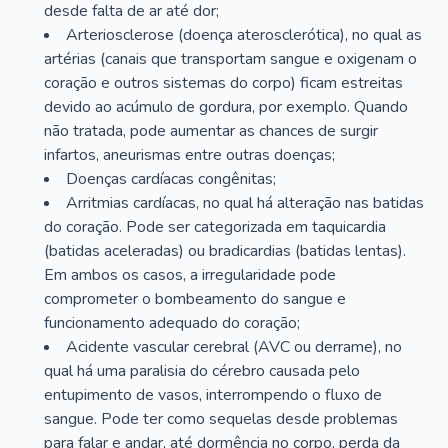
desde falta de ar até dor;
Arteriosclerose (doença aterosclerótica), no qual as
artérias (canais que transportam sangue e oxigenam o
coração e outros sistemas do corpo) ficam estreitas
devido ao acúmulo de gordura, por exemplo. Quando
não tratada, pode aumentar as chances de surgir
infartos, aneurismas entre outras doenças;
Doenças cardíacas congênitas;
Arritmias cardíacas, no qual há alteração nas batidas
do coração. Pode ser categorizada em taquicardia
(batidas aceleradas) ou bradicardias (batidas lentas).
Em ambos os casos, a irregularidade pode
comprometer o bombeamento do sangue e
funcionamento adequado do coração;
Acidente vascular cerebral (AVC ou derrame), no
qual há uma paralisia do cérebro causada pelo
entupimento de vasos, interrompendo o fluxo de
sangue. Pode ter como sequelas desde problemas
para falar e andar, até dormência no corpo, perda da