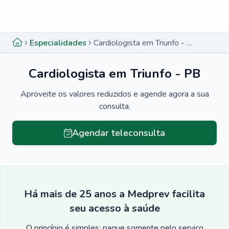
Menu lateral
Menu lateral
Especialidades
Cardiologista em Triunfo - PB
Cardiologista em Triunfo - PB
Aproveite os valores reduzidos e agende agora a sua
consulta.
Agendar teleconsulta
Há mais de 25 anos a Medprev facilita
seu acesso à saúde
O princípio é simples: pague somente pelo serviço