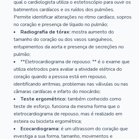
qual o cardiologista utiliza o estetoscópio para ouvir os
batimentos cardíacos e os ruídos dos pulmões.
Permite identificar alterações no ritmo cardíaco, sopros
no coração e presença de líquido no pulmão;
Radiografia de tórax:
mostra aumento do
tamanho do coração ou dos vasos sanguíneos,
entupimentos da aorta e presença de secreções no
pulmão;
**Eletrocardiograma de repouso: ** é o exame que
utiliza eletrodos para avaliar a atividade elétrica do
coração quando a pessoa está em repouso,
identificando arritmias, problemas nas válvulas ou nas
câmaras cardíacas e infarto do miocárdio;
Teste ergométrico:
também conhecido como
teste de esforço, funciona da mesma forma que o
eletrocardiograma de repouso, mas é realizado em
esteira ou bicicleta ergométrica;
Ecocardiograma:
é um ultrassom do coração que
investiga a sua forma, tamanho, movimentos e