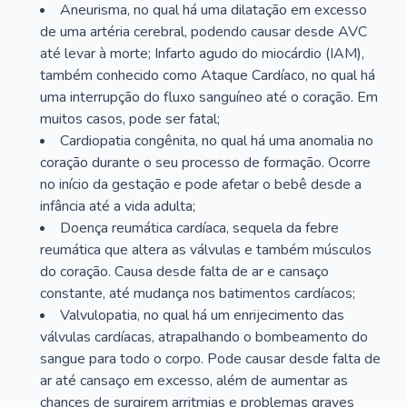
Aneurisma, no qual há uma dilatação em excesso
de uma artéria cerebral, podendo causar desde AVC
até levar à morte; Infarto agudo do miocárdio (IAM),
também conhecido como Ataque Cardíaco, no qual há
uma interrupção do fluxo sanguíneo até o coração. Em
muitos casos, pode ser fatal;
Cardiopatia congênita, no qual há uma anomalia no
coração durante o seu processo de formação. Ocorre
no início da gestação e pode afetar o bebê desde a
infância até a vida adulta;
Doença reumática cardíaca, sequela da febre
reumática que altera as válvulas e também músculos
do coração. Causa desde falta de ar e cansaço
constante, até mudança nos batimentos cardíacos;
Valvulopatia, no qual há um enrijecimento das
válvulas cardíacas, atrapalhando o bombeamento do
sangue para todo o corpo. Pode causar desde falta de
ar até cansaço em excesso, além de aumentar as
chances de surgirem arritmias e problemas graves