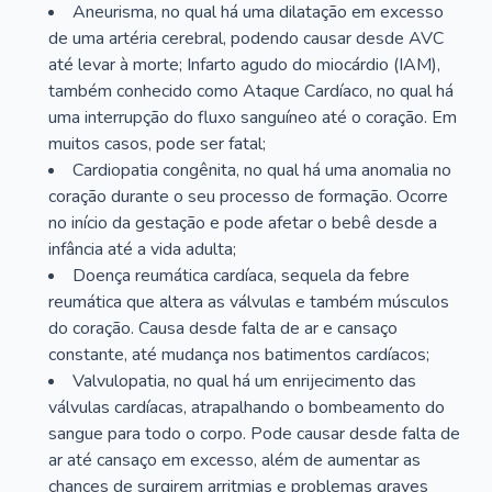
Aneurisma, no qual há uma dilatação em excesso
de uma artéria cerebral, podendo causar desde AVC
até levar à morte; Infarto agudo do miocárdio (IAM),
também conhecido como Ataque Cardíaco, no qual há
uma interrupção do fluxo sanguíneo até o coração. Em
muitos casos, pode ser fatal;
Cardiopatia congênita, no qual há uma anomalia no
coração durante o seu processo de formação. Ocorre
no início da gestação e pode afetar o bebê desde a
infância até a vida adulta;
Doença reumática cardíaca, sequela da febre
reumática que altera as válvulas e também músculos
do coração. Causa desde falta de ar e cansaço
constante, até mudança nos batimentos cardíacos;
Valvulopatia, no qual há um enrijecimento das
válvulas cardíacas, atrapalhando o bombeamento do
sangue para todo o corpo. Pode causar desde falta de
ar até cansaço em excesso, além de aumentar as
chances de surgirem arritmias e problemas graves