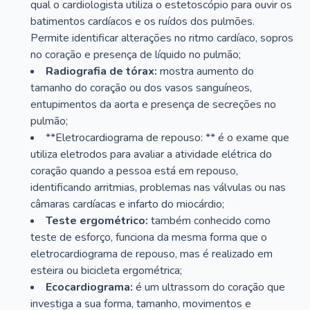
qual o cardiologista utiliza o estetoscópio para ouvir os
batimentos cardíacos e os ruídos dos pulmões.
Permite identificar alterações no ritmo cardíaco, sopros
no coração e presença de líquido no pulmão;
Radiografia de tórax:
mostra aumento do
tamanho do coração ou dos vasos sanguíneos,
entupimentos da aorta e presença de secreções no
pulmão;
**Eletrocardiograma de repouso: ** é o exame que
utiliza eletrodos para avaliar a atividade elétrica do
coração quando a pessoa está em repouso,
identificando arritmias, problemas nas válvulas ou nas
câmaras cardíacas e infarto do miocárdio;
Teste ergométrico:
também conhecido como
teste de esforço, funciona da mesma forma que o
eletrocardiograma de repouso, mas é realizado em
esteira ou bicicleta ergométrica;
Ecocardiograma:
é um ultrassom do coração que
investiga a sua forma, tamanho, movimentos e