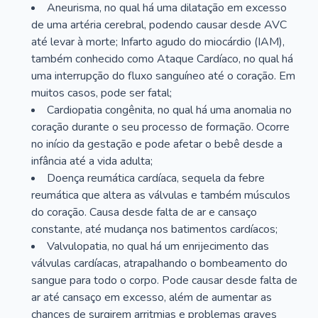
Aneurisma, no qual há uma dilatação em excesso
de uma artéria cerebral, podendo causar desde AVC
até levar à morte; Infarto agudo do miocárdio (IAM),
também conhecido como Ataque Cardíaco, no qual há
uma interrupção do fluxo sanguíneo até o coração. Em
muitos casos, pode ser fatal;
Cardiopatia congênita, no qual há uma anomalia no
coração durante o seu processo de formação. Ocorre
no início da gestação e pode afetar o bebê desde a
infância até a vida adulta;
Doença reumática cardíaca, sequela da febre
reumática que altera as válvulas e também músculos
do coração. Causa desde falta de ar e cansaço
constante, até mudança nos batimentos cardíacos;
Valvulopatia, no qual há um enrijecimento das
válvulas cardíacas, atrapalhando o bombeamento do
sangue para todo o corpo. Pode causar desde falta de
ar até cansaço em excesso, além de aumentar as
chances de surgirem arritmias e problemas graves