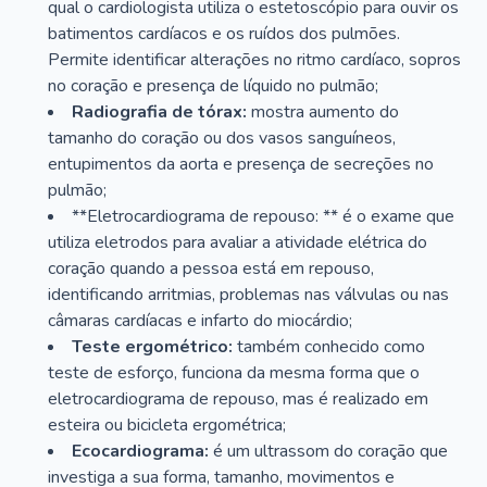
qual o cardiologista utiliza o estetoscópio para ouvir os
batimentos cardíacos e os ruídos dos pulmões.
Permite identificar alterações no ritmo cardíaco, sopros
no coração e presença de líquido no pulmão;
Radiografia de tórax:
mostra aumento do
tamanho do coração ou dos vasos sanguíneos,
entupimentos da aorta e presença de secreções no
pulmão;
**Eletrocardiograma de repouso: ** é o exame que
utiliza eletrodos para avaliar a atividade elétrica do
coração quando a pessoa está em repouso,
identificando arritmias, problemas nas válvulas ou nas
câmaras cardíacas e infarto do miocárdio;
Teste ergométrico:
também conhecido como
teste de esforço, funciona da mesma forma que o
eletrocardiograma de repouso, mas é realizado em
esteira ou bicicleta ergométrica;
Ecocardiograma:
é um ultrassom do coração que
investiga a sua forma, tamanho, movimentos e