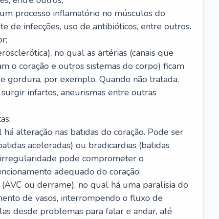
s, entre outros;
e um processo inflamatório no músculos do
e de infecções, uso de antibióticos, entre outros.
r;
rosclerótica), no qual as artérias (canais que
m o coração e outros sistemas do corpo) ficam
de gordura, por exemplo. Quando não tratada,
urgir infartos, aneurismas entre outras
as;
l há alteração nas batidas do coração. Pode ser
atidas aceleradas) ou bradicardias (batidas
a irregularidade pode comprometer o
ncionamento adequado do coração;
 (AVC ou derrame), no qual há uma paralisia do
ento de vasos, interrompendo o fluxo de
as desde problemas para falar e andar, até