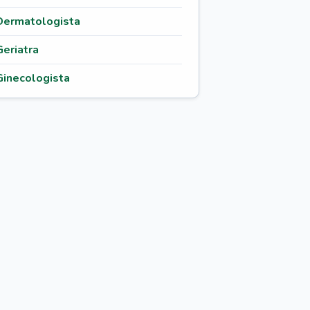
Dermatologista
Geriatra
Ginecologista