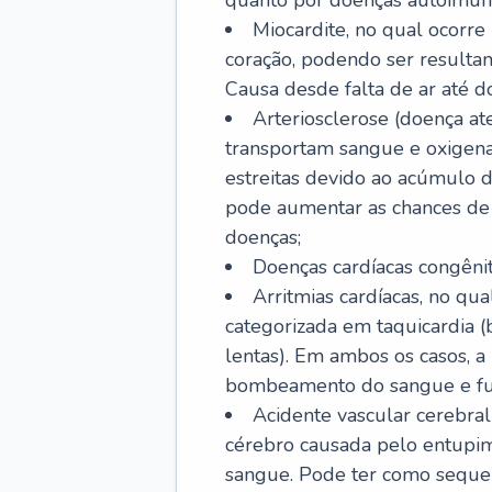
quanto por doenças autoimune
Miocardite, no qual ocorr
coração, podendo ser resultant
Causa desde falta de ar até do
Arteriosclerose (doença ate
transportam sangue e oxigena
estreitas devido ao acúmulo 
pode aumentar as chances de s
doenças;
Doenças cardíacas congênit
Arritmias cardíacas, no qua
categorizada em taquicardia (b
lentas). Em ambos os casos, 
bombeamento do sangue e fu
Acidente vascular cerebral
cérebro causada pelo entupim
sangue. Pode ter como sequel