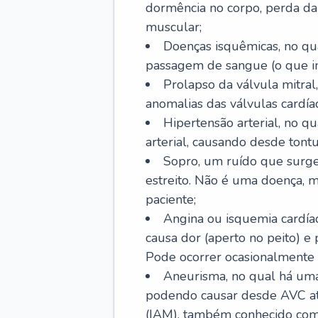
dormência no corpo, perda da 
muscular;
Doenças isquêmicas, no qua
passagem de sangue (o que inc
Prolapso da válvula mitra
anomalias das válvulas cardíac
Hipertensão arterial, no q
arterial, causando desde tontu
Sopro, um ruído que surg
estreito. Não é uma doença, m
paciente;
Angina ou isquemia cardía
causa dor (aperto no peito) e
Pode ocorrer ocasionalmente 
Aneurisma, no qual há uma
podendo causar desde AVC até
(IAM), também conhecido com