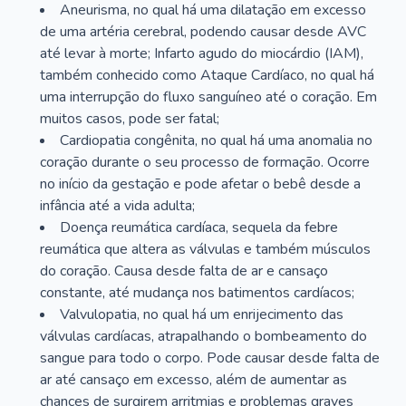
Aneurisma, no qual há uma dilatação em excesso
de uma artéria cerebral, podendo causar desde AVC
até levar à morte; Infarto agudo do miocárdio (IAM),
também conhecido como Ataque Cardíaco, no qual há
uma interrupção do fluxo sanguíneo até o coração. Em
muitos casos, pode ser fatal;
Cardiopatia congênita, no qual há uma anomalia no
coração durante o seu processo de formação. Ocorre
no início da gestação e pode afetar o bebê desde a
infância até a vida adulta;
Doença reumática cardíaca, sequela da febre
reumática que altera as válvulas e também músculos
do coração. Causa desde falta de ar e cansaço
constante, até mudança nos batimentos cardíacos;
Valvulopatia, no qual há um enrijecimento das
válvulas cardíacas, atrapalhando o bombeamento do
sangue para todo o corpo. Pode causar desde falta de
ar até cansaço em excesso, além de aumentar as
chances de surgirem arritmias e problemas graves