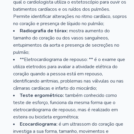
qual o cardiologista utiliza o estetoscópio para ouvir os
batimentos cardíacos e os ruídos dos pulmões.
Permite identificar alterações no ritmo cardíaco, sopros
no coração e presença de líquido no pulmão;
Radiografia de tórax:
mostra aumento do
tamanho do coração ou dos vasos sanguíneos,
entupimentos da aorta e presença de secreções no
pulmão;
**Eletrocardiograma de repouso: ** é o exame que
utiliza eletrodos para avaliar a atividade elétrica do
coração quando a pessoa está em repouso,
identificando arritmias, problemas nas válvulas ou nas
câmaras cardíacas e infarto do miocárdio;
Teste ergométrico:
também conhecido como
teste de esforço, funciona da mesma forma que o
eletrocardiograma de repouso, mas é realizado em
esteira ou bicicleta ergométrica;
Ecocardiograma:
é um ultrassom do coração que
investiga a sua forma, tamanho, movimentos e