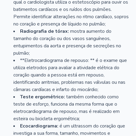
qual o cardiologista utiliza o estetoscópio para ouvir os
batimentos cardíacos e os ruídos dos pulmões.
Permite identificar alterações no ritmo cardíaco, sopros
no coração e presença de líquido no pulmão;
Radiografia de tórax:
mostra aumento do
tamanho do coração ou dos vasos sanguíneos,
entupimentos da aorta e presença de secreções no
pulmão;
**Eletrocardiograma de repouso: ** é o exame que
utiliza eletrodos para avaliar a atividade elétrica do
coração quando a pessoa está em repouso,
identificando arritmias, problemas nas válvulas ou nas
câmaras cardíacas e infarto do miocárdio;
Teste ergométrico:
também conhecido como
teste de esforço, funciona da mesma forma que o
eletrocardiograma de repouso, mas é realizado em
esteira ou bicicleta ergométrica;
Ecocardiograma:
é um ultrassom do coração que
investiga a sua forma, tamanho, movimentos e