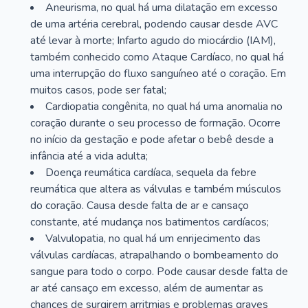
Aneurisma, no qual há uma dilatação em excesso
de uma artéria cerebral, podendo causar desde AVC
até levar à morte; Infarto agudo do miocárdio (IAM),
também conhecido como Ataque Cardíaco, no qual há
uma interrupção do fluxo sanguíneo até o coração. Em
muitos casos, pode ser fatal;
Cardiopatia congênita, no qual há uma anomalia no
coração durante o seu processo de formação. Ocorre
no início da gestação e pode afetar o bebê desde a
infância até a vida adulta;
Doença reumática cardíaca, sequela da febre
reumática que altera as válvulas e também músculos
do coração. Causa desde falta de ar e cansaço
constante, até mudança nos batimentos cardíacos;
Valvulopatia, no qual há um enrijecimento das
válvulas cardíacas, atrapalhando o bombeamento do
sangue para todo o corpo. Pode causar desde falta de
ar até cansaço em excesso, além de aumentar as
chances de surgirem arritmias e problemas graves