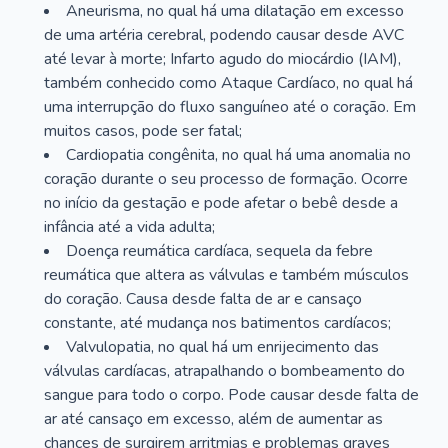
Aneurisma, no qual há uma dilatação em excesso
de uma artéria cerebral, podendo causar desde AVC
até levar à morte; Infarto agudo do miocárdio (IAM),
também conhecido como Ataque Cardíaco, no qual há
uma interrupção do fluxo sanguíneo até o coração. Em
muitos casos, pode ser fatal;
Cardiopatia congênita, no qual há uma anomalia no
coração durante o seu processo de formação. Ocorre
no início da gestação e pode afetar o bebê desde a
infância até a vida adulta;
Doença reumática cardíaca, sequela da febre
reumática que altera as válvulas e também músculos
do coração. Causa desde falta de ar e cansaço
constante, até mudança nos batimentos cardíacos;
Valvulopatia, no qual há um enrijecimento das
válvulas cardíacas, atrapalhando o bombeamento do
sangue para todo o corpo. Pode causar desde falta de
ar até cansaço em excesso, além de aumentar as
chances de surgirem arritmias e problemas graves