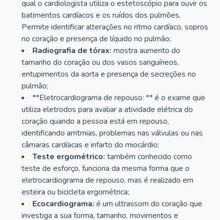
qual o cardiologista utiliza o estetoscópio para ouvir os
batimentos cardíacos e os ruídos dos pulmões.
Permite identificar alterações no ritmo cardíaco, sopros
no coração e presença de líquido no pulmão;
Radiografia de tórax:
mostra aumento do
tamanho do coração ou dos vasos sanguíneos,
entupimentos da aorta e presença de secreções no
pulmão;
**Eletrocardiograma de repouso: ** é o exame que
utiliza eletrodos para avaliar a atividade elétrica do
coração quando a pessoa está em repouso,
identificando arritmias, problemas nas válvulas ou nas
câmaras cardíacas e infarto do miocárdio;
Teste ergométrico:
também conhecido como
teste de esforço, funciona da mesma forma que o
eletrocardiograma de repouso, mas é realizado em
esteira ou bicicleta ergométrica;
Ecocardiograma:
é um ultrassom do coração que
investiga a sua forma, tamanho, movimentos e