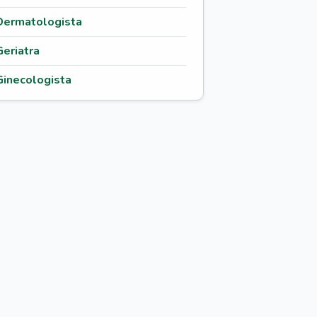
Dermatologista
Geriatra
Ginecologista