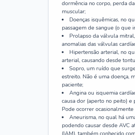
dormência no corpo, perda da 
muscular;
Doenças isquêmicas, no qua
passagem de sangue (o que inc
Prolapso da válvula mitra
anomalias das válvulas cardíac
Hipertensão arterial, no q
arterial, causando desde tontu
Sopro, um ruído que surg
estreito. Não é uma doença, m
paciente;
Angina ou isquemia cardía
causa dor (aperto no peito) e
Pode ocorrer ocasionalmente 
Aneurisma, no qual há uma
podendo causar desde AVC até
(IAM), também conhecido com