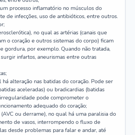
s, entre outros;
e um processo inflamatório no músculos do
e de infecções, uso de antibióticos, entre outros.
r;
rosclerótica), no qual as artérias (canais que
m o coração e outros sistemas do corpo) ficam
de gordura, por exemplo. Quando não tratada,
urgir infartos, aneurismas entre outras
as;
l há alteração nas batidas do coração. Pode ser
atidas aceleradas) ou bradicardias (batidas
a irregularidade pode comprometer o
ncionamento adequado do coração;
 (AVC ou derrame), no qual há uma paralisia do
ento de vasos, interrompendo o fluxo de
as desde problemas para falar e andar, até