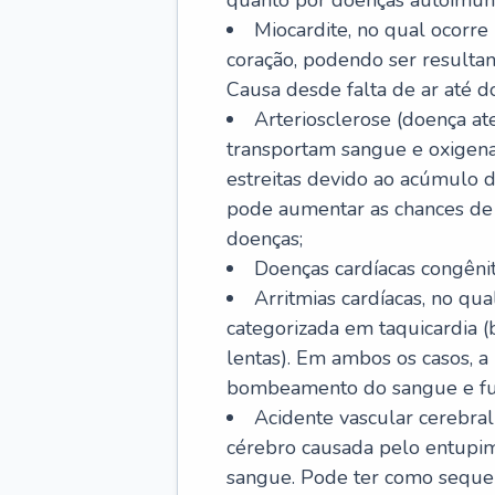
quanto por doenças autoimune
Miocardite, no qual ocorr
coração, podendo ser resultant
Causa desde falta de ar até do
Arteriosclerose (doença ate
transportam sangue e oxigena
estreitas devido ao acúmulo 
pode aumentar as chances de s
doenças;
Doenças cardíacas congênit
Arritmias cardíacas, no qua
categorizada em taquicardia (b
lentas). Em ambos os casos, 
bombeamento do sangue e fu
Acidente vascular cerebral
cérebro causada pelo entupim
sangue. Pode ter como sequel