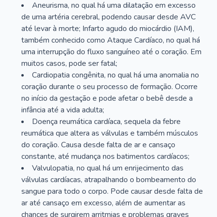
Aneurisma, no qual há uma dilatação em excesso
de uma artéria cerebral, podendo causar desde AVC
até levar à morte; Infarto agudo do miocárdio (IAM),
também conhecido como Ataque Cardíaco, no qual há
uma interrupção do fluxo sanguíneo até o coração. Em
muitos casos, pode ser fatal;
Cardiopatia congênita, no qual há uma anomalia no
coração durante o seu processo de formação. Ocorre
no início da gestação e pode afetar o bebê desde a
infância até a vida adulta;
Doença reumática cardíaca, sequela da febre
reumática que altera as válvulas e também músculos
do coração. Causa desde falta de ar e cansaço
constante, até mudança nos batimentos cardíacos;
Valvulopatia, no qual há um enrijecimento das
válvulas cardíacas, atrapalhando o bombeamento do
sangue para todo o corpo. Pode causar desde falta de
ar até cansaço em excesso, além de aumentar as
chances de surgirem arritmias e problemas graves