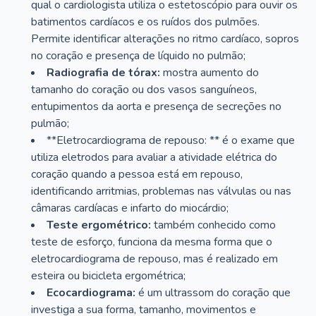
qual o cardiologista utiliza o estetoscópio para ouvir os
batimentos cardíacos e os ruídos dos pulmões.
Permite identificar alterações no ritmo cardíaco, sopros
no coração e presença de líquido no pulmão;
Radiografia de tórax:
mostra aumento do
tamanho do coração ou dos vasos sanguíneos,
entupimentos da aorta e presença de secreções no
pulmão;
**Eletrocardiograma de repouso: ** é o exame que
utiliza eletrodos para avaliar a atividade elétrica do
coração quando a pessoa está em repouso,
identificando arritmias, problemas nas válvulas ou nas
câmaras cardíacas e infarto do miocárdio;
Teste ergométrico:
também conhecido como
teste de esforço, funciona da mesma forma que o
eletrocardiograma de repouso, mas é realizado em
esteira ou bicicleta ergométrica;
Ecocardiograma:
é um ultrassom do coração que
investiga a sua forma, tamanho, movimentos e