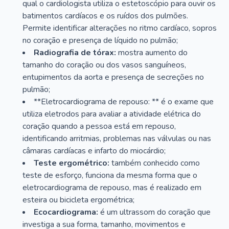
qual o cardiologista utiliza o estetoscópio para ouvir os
batimentos cardíacos e os ruídos dos pulmões.
Permite identificar alterações no ritmo cardíaco, sopros
no coração e presença de líquido no pulmão;
Radiografia de tórax:
mostra aumento do
tamanho do coração ou dos vasos sanguíneos,
entupimentos da aorta e presença de secreções no
pulmão;
**Eletrocardiograma de repouso: ** é o exame que
utiliza eletrodos para avaliar a atividade elétrica do
coração quando a pessoa está em repouso,
identificando arritmias, problemas nas válvulas ou nas
câmaras cardíacas e infarto do miocárdio;
Teste ergométrico:
também conhecido como
teste de esforço, funciona da mesma forma que o
eletrocardiograma de repouso, mas é realizado em
esteira ou bicicleta ergométrica;
Ecocardiograma:
é um ultrassom do coração que
investiga a sua forma, tamanho, movimentos e