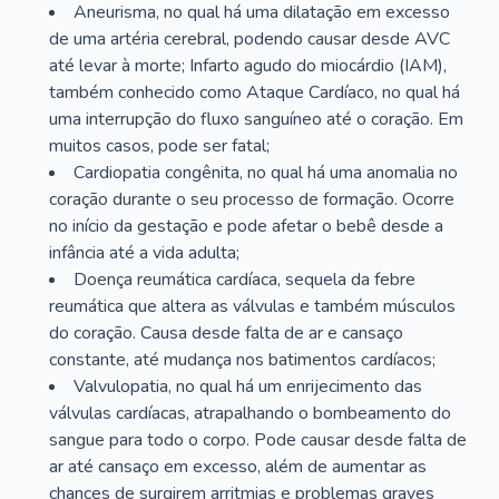
Aneurisma, no qual há uma dilatação em excesso
de uma artéria cerebral, podendo causar desde AVC
até levar à morte; Infarto agudo do miocárdio (IAM),
também conhecido como Ataque Cardíaco, no qual há
uma interrupção do fluxo sanguíneo até o coração. Em
muitos casos, pode ser fatal;
Cardiopatia congênita, no qual há uma anomalia no
coração durante o seu processo de formação. Ocorre
no início da gestação e pode afetar o bebê desde a
infância até a vida adulta;
Doença reumática cardíaca, sequela da febre
reumática que altera as válvulas e também músculos
do coração. Causa desde falta de ar e cansaço
constante, até mudança nos batimentos cardíacos;
Valvulopatia, no qual há um enrijecimento das
válvulas cardíacas, atrapalhando o bombeamento do
sangue para todo o corpo. Pode causar desde falta de
ar até cansaço em excesso, além de aumentar as
chances de surgirem arritmias e problemas graves